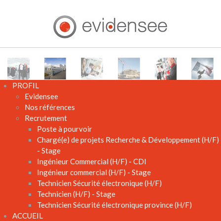
aaa
PROFIL
Evidensee
Nos références
Recrutement
Poste à pourvoir
Chargé(e) de projets Recherche & Développement (H/F)
- Stage
Ingénieur Commercial (H/F) - CDI
Ingénieur commercial (H/F) - Stage
Technicien Sécurité électronique (H/F)
Technicien (H/F) - Stage
Technicien Sécurité électronique province (H/F)
ACCUEIL